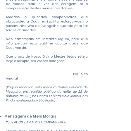
de vossos dias, a vos dar coragem, fé e
compreensão destes momentos difíceis.
Amados e queridos companheiros que
abraçastes a Doutrina Espírita, esforçai-vos no
testemunho vivo do Evangelho quando para tal
fordes chamados.
Não esmoreçais em instante algum, para que
não percais esta sublime oportunidade que
Deus vos dá.
Que a paz de Nosso Divino Mestre Jesus esteja
hoje e sempre, em vossos corações."
Paulo do
Amaral
(Página recebida pelo médium Carlos Eduardo de
Mesquita, em reunião pública da noite de 22 de
outubro de 1981, no Centro Espírita Melo Morais, em
Pindamonhangaba- São Paulo)
Mensagem de Melo Morais
"QUERIDOS E AMADOS COMPANHEIROS,