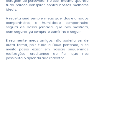
coragem de perseverar no BEM, mesmo quando
tudo parece conspirar contra nossos melhores
ideais.
A receita será sempre, meus queridos e amados
companheiros, a humildade, companheira
segura de nossa jornada, que nos mostrará,
com segurança sempre, o caminho a seguir.
E realmente, meus amigos, não poderia ser de
outra forma, pois tudo a Deus pertence, e se
mérito possa existir em nossas pequeninas
realizações, creditemos ao Pai, que nos
possibilita o aprendizado redentor.
Quando vos reunis, para as vossas decisões, no
encaminhamento da Obra, estamos todos à
postos, sustentando-vos no ideal maior de servir.
As vossas reuniões, são extensões das que aqui
realizávamos, quando no Plano Espiritual, para
decidirmos, juntamente com os corações
abnegados que nos supervisionam as
atividades, a Obra ora em realização.
Tudo é continuação. Tudo tem seu elo. Nada
acontece sem uma razão.
Prossigamos corajosos, amados companheiros,
na certeza sempre de que nunca estamos