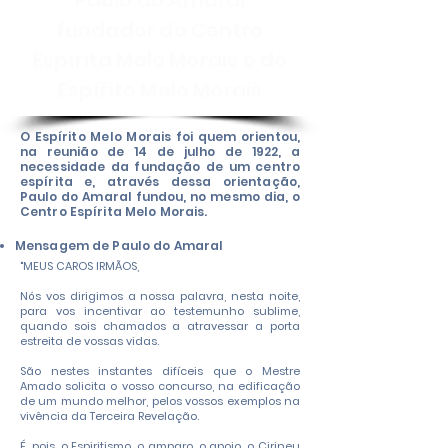
Paulo do Amaral
fundador do Centro
Espírita Melo Morais e do
Espírito Melo Morais
O Espírito Melo Morais foi quem orientou,
na reunião de 14 de julho de 1922, a
necessidade da fundação de um centro
espírita e, através dessa orientação,
Paulo do Amaral fundou, no mesmo dia, o
Centro Espírita Melo Morais.
Mensagem de Paulo do Amaral
"MEUS CAROS IRMÃOS,
Nós vos dirigimos a nossa palavra, nesta noite,
para vos incentivar ao testemunho sublime,
quando sois chamados a atravessar a porta
estreita de vossas vidas.
São nestes instantes difíceis que o Mestre
Amado solicita o vosso concurso, na edificação
de um mundo melhor, pelos vossos exemplos na
vivência da Terceira Revelação.
É, pois, o Espiritismo, o amparo, o apoio, o Cirineu