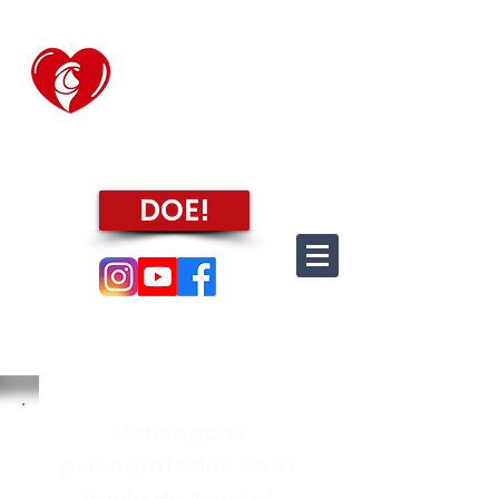
CASA TRANSITÓRIA
"FABIANO DE CRISTO"
DE PINDAMONHANGABA
"Amparar a criança fortalecendo-lhe a família."
DOE!
clique e confira as
nossas redes
Mensagens
psicografadas do Sr