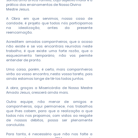
Somos uma única família, cujo objetivo maior é a
prática dos ensinamentos de Nosso Divino
Mestre Jesus.
A Obra em que servimos, nossa casa de
caridade, é projeto que todos nós participamos
na idealização, antes da presente
reencarnação.
Acreditem amados companheiros, que o acaso
não existe e se vos encontrais reunidos neste
trabalho, é que existe uma forte razão, que o
esquecimento temporário, não vos permite
entender de pronto.
Uma coisa, porém, é certo, mais companheiros
virão ao vosso encontro, nesta vossa tarefa, pois
ainda estamos longe de tê-los todos juntos.
A obra, graças a Misericórdia de Nosso Mestre
Amado Jesus, crescerá ainda mais.
Outra equipe, não menor de amigos e
companheiros, aqui permanece, nos trabalhos
que lhes cabem, para que a realização a que
todos nós nos propomos, com vistas ao resgate
de nossos débitos, possa ser plenamente
concluída.
Para tanto, é necessário que não nos falte a