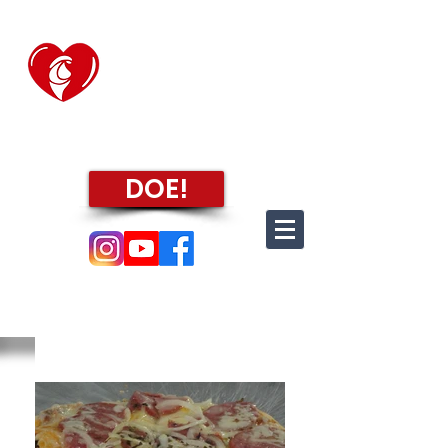
CASA TRANSITÓRIA
"FABIANO DE CRISTO"
DE PINDAMONHANGABA
"Amparar a criança fortalecendo-lhe a família."
DOE!
clique e confira as
nossas redes